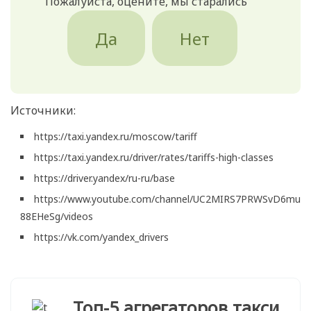
Пожалуйста, оцените, мы старались
Да
Нет
Источники:
https://taxi.yandex.ru/moscow/tariff
https://taxi.yandex.ru/driver/rates/tariffs-high-classes
https://driver.yandex/ru-ru/base
https://www.youtube.com/channel/UC2MIRS7PRWSvD6mu
88EHeSg/videos
https://vk.com/yandex_drivers
Топ-5 агрегаторов такси